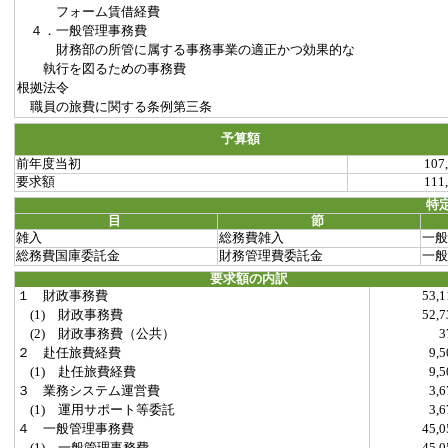
フォーム賃借経費
４．一般管理事務費
財務部の所管に属する事務事業の適正かつ効果的な
執行を図るための事務費
根拠法令
職員の旅費に関する条例第三条
予算額
前年度当初
107
要求額
111
特
目
節
雑入
総務費雑入
一般
総務費国庫委託金
財務管理費委託金
一般
要求額の内訳
１ 財政事務費
53,
(1) 財政事務費
52,
(2) 財政事務費（公共）
２ 赴任旅費経費
9,
(1) 赴任旅費経費
9,
３ 業務システム運営費
3,
(1) 運用サポート等委託
3,
４ 一般管理事務費
45,