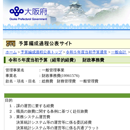
ホーム
>
予算編成過程公表トップ
>
令和５年度当初予算通常
>
一般会計
令和５年度当初予算（経常的経費） 財政事務費
管理事業名
：一般管理事業
事業名
：財政事務費(19961576)
款名・項名・目名
：総務費 財務管理費 一般管理費
目的
１．課の運営に要する経費
２．職員の旅費に関する条例に基づく赴任旅費
３．業務システム運営費
決算統計システム等の運営等に係る委託経費
決算統計システム等の運営等に係る共通プラット