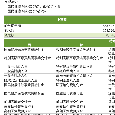
根拠法令
国民健康保険法第3条、第4条第2項
国民健康保険法第75条の2
予算額
前年度当初
658,477
要求額
658,526
査定額
658,526
特
目
節
国民健康保険事業費納付金
後期高齢者支援金等納付金
退職
援金
特別高額医療費共同事業交付金
特別高額医療費共同事業交付金
特別
金
一般会計繰入金
特定健診等負担金繰入金
特定
一般会計繰入金
都道府県繰入金
都道
一般会計繰入金
高額医療費負担金繰入金
高額
財政安定化基金繰入金
特例基金繰入金
特例
国民健康保険事業費納付金
医療給付費納付金
一般
金
国民健康保険事業費納付金
医療給付費納付金
退職
付金
前期高齢者交付金
前期高齢者交付金
前期
療養給付費等負担金
療養給付費等負担金
療養
高額医療費負担金
高額医療費負担金
高額