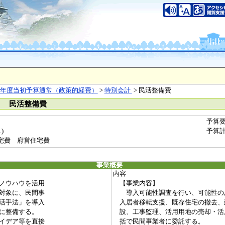
年度当初予算通常（政策的経費）
>
特別会計
> 民活整備費
） 民活整備費
予算
)
予算
宅費 府営住宅費
事業概要
内容
ノウハウを活用
【事業内容】
対象に、民間事
導入可能性調査を行い、可能性の
活手法」を導入
入居者移転支援、既存住宅の撤去、
に整備する。
設、工事監理、活用用地の売却・活
イデア等を直接
括で民間事業者に委託する。