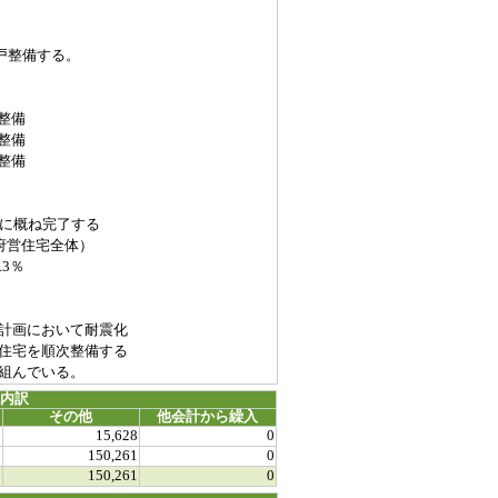
戸整備する。
整備
整備
整備
に概ね完了する
府営住宅全体）
％
画において耐震化
住宅を順次整備する
組んでいる。
源内訳
その他
他会計から繰入
0
15,628
0
0
150,261
0
0
150,261
0