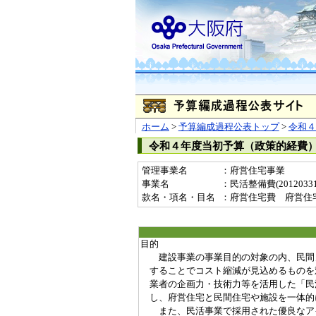
ホーム
>
予算編成過程公表トップ
>
令和４
令和４年度当初予算（政策的経費
管理事業名
：府営住宅事業
事業名
：民活整備費(20120331
款名・項名・目名
：府営住宅費 府営住
目的
建設事業の事業目的の対象の内、民間
することでコスト縮減が見込めるものを
業者の企画力・技術力等を活用した「民
し、府営住宅と民間住宅や施設を一体的
また、民活事業で採用された優良なア