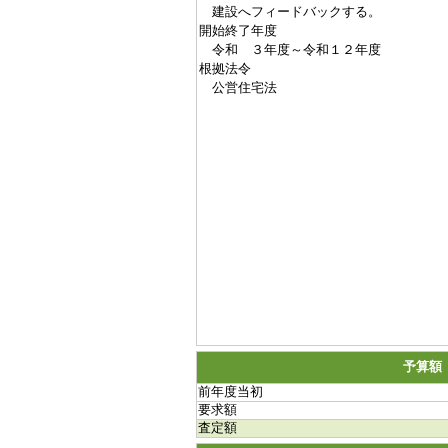
建設へフィードバックする。
開始終了年度
令和 ３年度～令和１２年度
根拠法令
公営住宅法
予算額
前年度当初
要求額
査定額