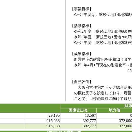
【事業目標】
令和4年度は、継続団地1団地208
【活動指標】
令和2年度 継続団地3団地660戸
令和3年度 新規団地1団地208戸
令和4年度 継続団地1団地208戸
【成果指標】
府営住宅の耐震化を令和12年まで
令和3年4月1日現在の耐震化率（
95.3
【自己評価】
大阪府営住宅ストック総合活用計
の概ね完了を設定しており、府営
ことで、目標の達成に向けて取り
財
国庫支出金
地方債
29,195
13,567
915,038
392,777
372,00
915,038
392,777
372,00