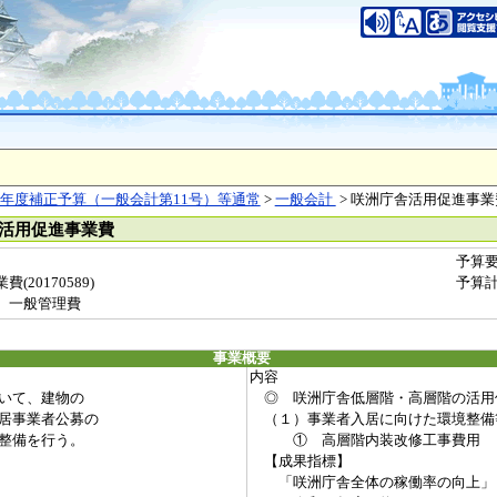
年度補正予算（一般会計第11号）等通常
>
一般会計
> 咲洲庁舎活用促進事業
舎活用促進事業費
予算
20170589)
予算
 一般管理費
事業概要
内容
いて、建物の
◎ 咲洲庁舎低層階・高層階の活用
居事業者公募の
（１）事業者入居に向けた環境整備
整備を行う。
① 高層階内装改修工事費用
【成果指標】
「咲洲庁舎全体の稼働率の向上」