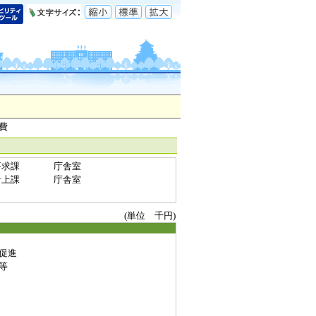
費
要求課
庁舎室
計上課
庁舎室
(単位 千円)
促進
等