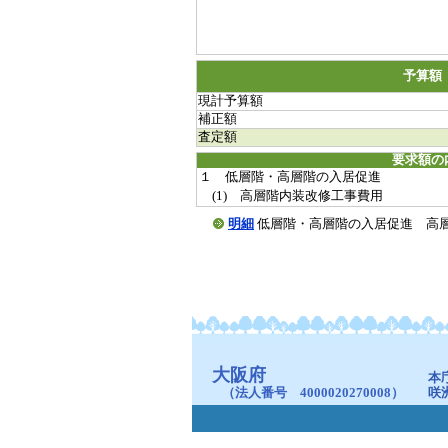
予算額
現計予算額
補正額
査定額
要求額の
１ 低層階・高層階の入居促進
(1) 高層階内装改修工事費用
明細
低層階・高層階の入居促進 高層階内装改
大阪府
本
（法人番号 4000020270008）
咲