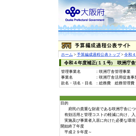
ホーム
>
予算編成過程公表トップ
>
令和４
令和４年度補正(１１号) 咲洲庁
管理事業名
：咲洲庁舎管理事業
事業名
：咲洲庁舎活用促進事業費(
款名・項名・目名
：総務費 総務管理費
目的
府民の貴重な財産である咲洲庁舎につ
有効活用と管理コストの軽減に向け、入
実施及び事業者入居に向けた必要な環境
開始終了年度
平成２９年度～