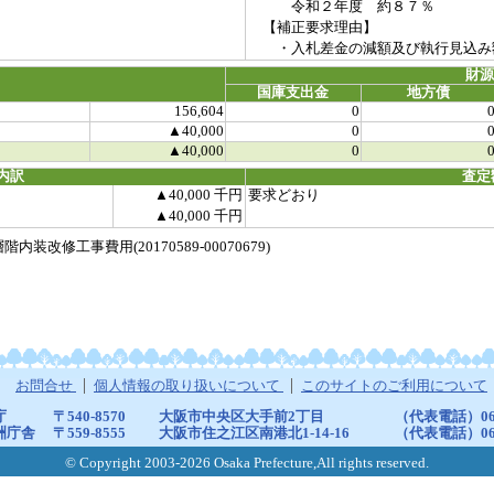
令和２年度 約８７％
【補正要求理由】
・入札差金の減額及び執行見込み
財
国庫支出金
地方債
156,604
0
▲40,000
0
▲40,000
0
内訳
査定
▲40,000 千円
要求どおり
▲40,000 千円
修工事費用(20170589-00070679)
お問合せ
個人情報の取り扱いについて
このサイトのご利用について
庁
〒540-8570
大阪市中央区大手前2丁目
（代表電話）06-6
洲庁舎
〒559-8555
大阪市住之江区南港北1-14-16
（代表電話）06-6
© Copyright 2003-2026 Osaka Prefecture,All rights reserved.