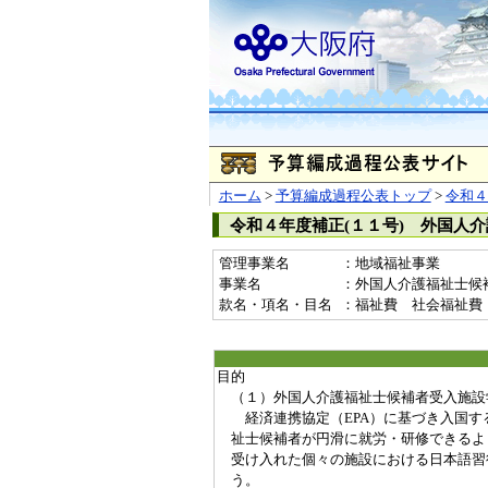
ホーム
>
予算編成過程公表トップ
>
令和４
令和４年度補正(１１号) 外国人
管理事業名
：地域福祉事業
事業名
：外国人介護福祉士候補者
款名・項名・目名
：福祉費 社会福祉費
目的
（１）外国人介護福祉士候補者受入施設
経済連携協定（EPA）に基づき入国す
祉士候補者が円滑に就労・研修できるよ
受け入れた個々の施設における日本語習
う。