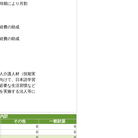
期により月割
経費の助成
経費の助成
人介護人材（技能実
向けて、日本語学習
必要な生活習慣など
を実施する法人等に
源内訳
その他
一般財源
0
0
0
0
0
0
0
0
0