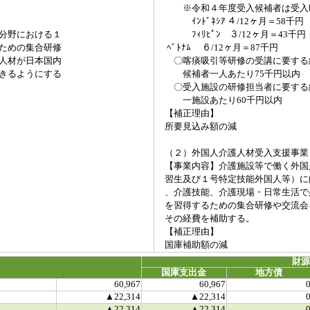
※令和４年度受入候補者は受入時
ｲﾝﾄﾞﾈｼｱ ４/12ヶ月＝58千円
分野における１
ﾌｨﾘﾋﾟﾝ ３/12ヶ月＝43千円
ための集合研修
ﾍﾞﾄﾅﾑ ６/12ヶ月＝87千円
人材が日本国内
〇喀痰吸引等研修の受講に要する
きるようにする
候補者一人あたり75千円以内
〇受入施設の研修担当者に要する
一施設あたり60千円以内
【補正理由】
所要見込み額の減
（２）外国人介護人材受入支援事業
【事業内容】介護施設等で働く外国
習生及び１号特定技能外国人等）に
、介護技能、介護現場・日常生活で
を習得するための集合研修や交流会
その経費を補助する。
【補正理由】
国庫補助額の減
財
国庫支出金
地方債
60,967
60,967
▲22,314
▲22,314
▲22,314
▲22,314