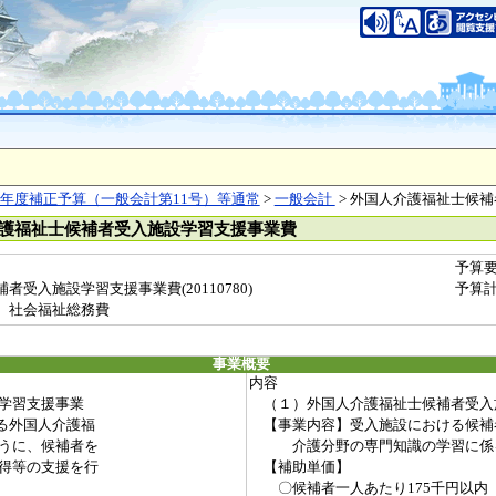
年度補正予算（一般会計第11号）等通常
>
一般会計
> 外国人介護福祉士候
介護福祉士候補者受入施設学習支援事業費
予算
受入施設学習支援事業費(20110780)
予算
 社会福祉総務費
事業概要
内容
学習支援事業
（１）外国人介護福祉士候補者受入
る外国人介護福
【事業内容】受入施設における候補
うに、候補者を
介護分野の専門知識の学習に係る
得等の支援を行
【補助単価】
〇候補者一人あたり175千円以内