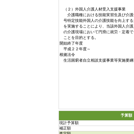
（２）外国人介護人材受入支援事業
介護職種における技能実習生及び介護
号特定技能外国人の介護技能を向上する
を実施することにより、当該外国人介護
の介護現場において円滑に就労・定着で
ことを目的とする。
開始終了年度
平成２２年度～
根拠法令
生活困窮者自立相談支援事業等実施要綱
予算額
現計予算額
補正額
査定額