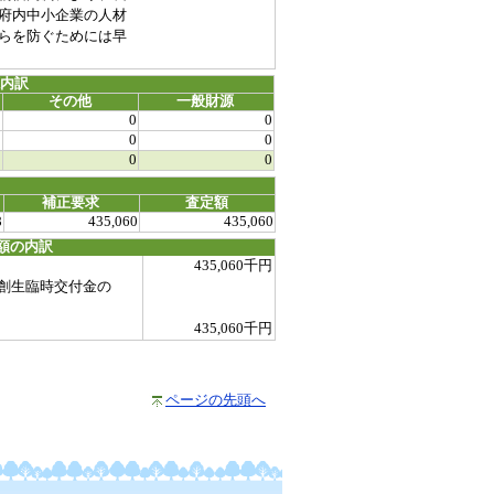
府内中小企業の人材
らを防ぐためには早
源内訳
その他
一般財源
0
0
0
0
0
0
0
0
0
補正要求
査定額
8
435,060
435,060
額の内訳
435,060千円
創生臨時交付金の
435,060千円
ページの先頭へ