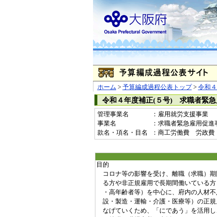
ホーム
>
予算編成過程公表トップ
>
令和４
令和４年度補正(５号) 求職者緊
管理事業名
：雇用就労支援事業
事業名
：求職者緊急雇用促進事業費
款名・項名・目名
：商工労働費 労政費
目的
コロナ等の影響を受け、離職（求職）期
る方や非正規雇用で長期間働いている方
・高年齢者等）を中心に、府内の人材不
設・製造・運輸・介護・医療等）の正規
なげていくため、「にであう」を活用し