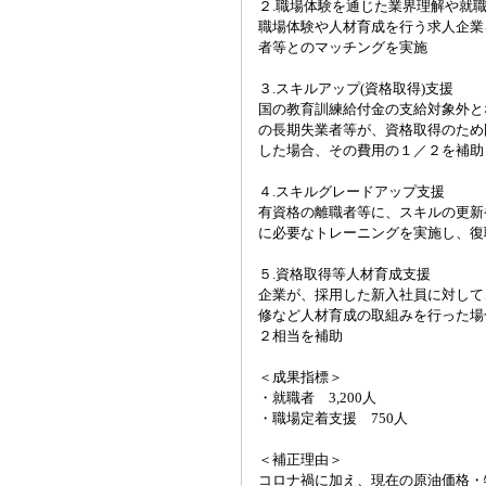
２.職場体験を通じた業界理解や就
職場体験や人材育成を行う求人企業
者等とのマッチングを実施
３.スキルアップ(資格取得)支援
国の教育訓練給付金の支給対象外と
の長期失業者等が、資格取得のため
した場合、その費用の１／２を補助
４.スキルグレードアップ支援
有資格の離職者等に、スキルの更新
に必要なトレーニングを実施し、復
５.資格取得等人材育成支援
企業が、採用した新入社員に対して
修など人材育成の取組みを行った場
２相当を補助
＜成果指標＞
・就職者 3,200人
・職場定着支援 750人
＜補正理由＞
コロナ禍に加え、現在の原油価格・