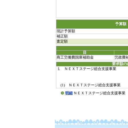
予算額
現計予算額
補正額
査定額
目
商工労働費国庫補助金
労政費
要求額の
１ ＮＥＸＴステージ総合支援事業
(1) ＮＥＸＴステージ総合支援事業
明細
ＮＥＸＴステージ総合支援事業 ＮＥＸ