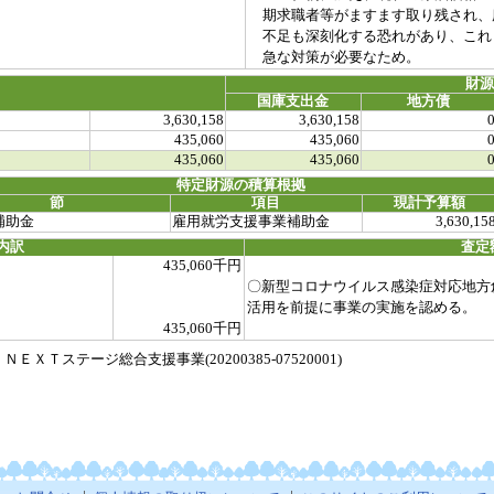
期求職者等がますます取り残され、
不足も深刻化する恐れがあり、これ
急な対策が必要なため。
財
国庫支出金
地方債
3,630,158
3,630,158
435,060
435,060
435,060
435,060
特定財源の積算根拠
節
項目
現計予算額
補助金
雇用就労支援事業補助金
3,630,15
内訳
査定
435,060千円
〇新型コロナウイルス感染症対応地方
活用を前提に事業の実施を認める。
435,060千円
Ｔステージ総合支援事業(20200385-07520001)