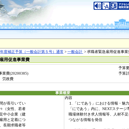
年度補正予算（一般会計第５号）通常
>
一般会計
> 求職者緊急雇用促進事業
急雇用促進事業費
予算
(20200385)
予算
 労政費
事業概要
内容
間が長引いてい
１.「にであう」における情報・魅
々（女性、若者
「にであう」内に、NEXTステージ
足中小企業（建
職場体験付き求人情報等、人材不足
雇用と定着につ
つながる情報を発信
、長期求職者等