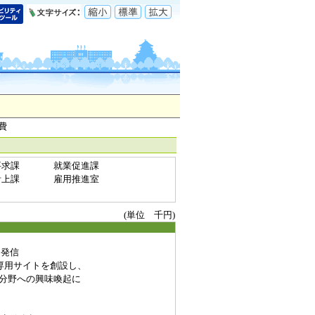
費
要求課
就業促進課
計上課
雇用推進室
(単位 千円)
力発信
専用サイトを創設し、
分野への興味喚起に