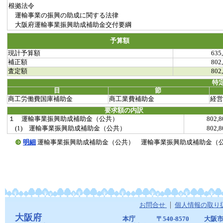
根拠法令
運輸事業の振興の助成に関する法律
大阪府運輸事業振興助成補助金交付要綱
予算額
現計予算額
635
補正額
802
査定額
802
特
目
節
商工労働費国庫補助金
商工業費補助金
経営
要求額の内訳
１ 運輸事業振興助成補助金（公共）
802,
(1) 運輸事業振興助成補助金（公共）
802,
明細
運輸事業振興助成補助金（公共） 運輸事業振興助成補助金（公共）(201
お問合せ
個人情報の取り
大阪府
本庁
〒540-8570
大阪市