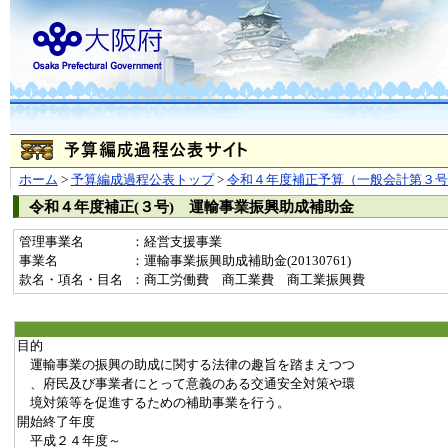
ホーム
>
予算編成過程公表トップ
>
令和４年度補正予算（一般会計第３号
令和４年度補正(３号) 運輸事業振興助成補助金
管理事業名
：経営支援事業
事業名
：運輸事業振興助成補助金(20130761)
款名・項名・目名
：商工労働費 商工業費 商工業振興費
目的
運輸事業の振興の助成に関する法律の趣旨を踏まえつつ
、府民及び事業者にとって意義のある交通安全対策や環
境対策等を促進するための補助事業を行う。
開始終了年度
平成２４年度～