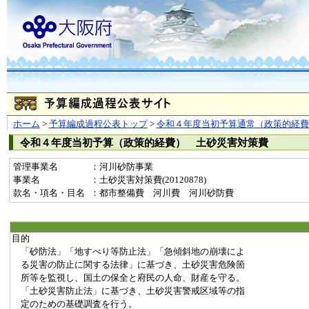
ホーム
>
予算編成過程公表トップ
>
令和４年度当初予算通常（政策的経費
令和４年度当初予算（政策的経費） 土砂災害対策費
管理事業名
：河川砂防事業
事業名
：土砂災害対策費(20120878)
款名・項名・目名
：都市整備費 河川費 河川砂防費
目的
「砂防法」「地すべり等防止法」「急傾斜地の崩壊によ
る災害の防止に関する法律」に基づき、土砂災害危険箇
所等を監視し、国土の保全と府民の人命、財産を守る。
「土砂災害防止法」に基づき、土砂災害警戒区域等の指
定のための基礎調査を行う。