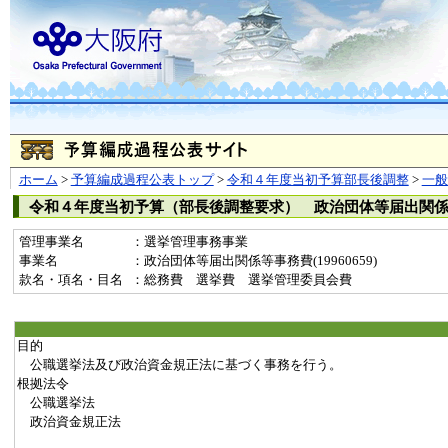
ホーム
>
予算編成過程公表トップ
>
令和４年度当初予算部長後調整
>
一
令和４年度当初予算（部長後調整要求） 政治団体等届出関
管理事業名
：選挙管理事務事業
事業名
：政治団体等届出関係等事務費(19960659)
款名・項名・目名
：総務費 選挙費 選挙管理委員会費
目的
公職選挙法及び政治資金規正法に基づく事務を行う。
根拠法令
公職選挙法
政治資金規正法