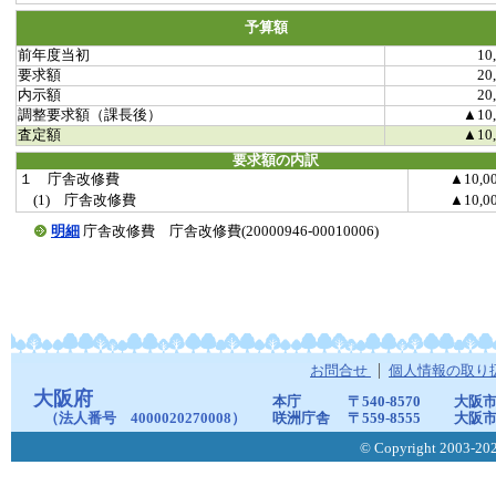
予算額
前年度当初
10
要求額
20
内示額
20
調整要求額（課長後）
▲10,
査定額
▲10,
要求額の内訳
１ 庁舎改修費
▲10,0
(1) 庁舎改修費
▲10,0
明細
庁舎改修費 庁舎改修費(20000946-00010006)
お問合せ
個人情報の取り
大阪府
本庁
〒540-8570
大阪市
（法人番号 4000020270008）
咲洲庁舎
〒559-8555
大阪市
© Copyright 2003-2026