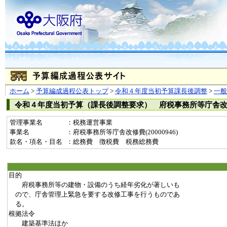
ホーム
>
予算編成過程公表トップ
>
令和４年度当初予算課長後調整
>
一
令和４年度当初予算（課長後調整要求） 府税事務所等庁舎
管理事業名
：税務運営事業
事業名
：府税事務所等庁舎改修費(20000946)
款名・項名・目名
：総務費 徴税費 税務総務費
目的
府税事務所等の建物・設備のうち経年劣化が著しいも
ので、庁舎管理上緊急を要する改修工事を行うものであ
る。
根拠法令
建築基準法ほか