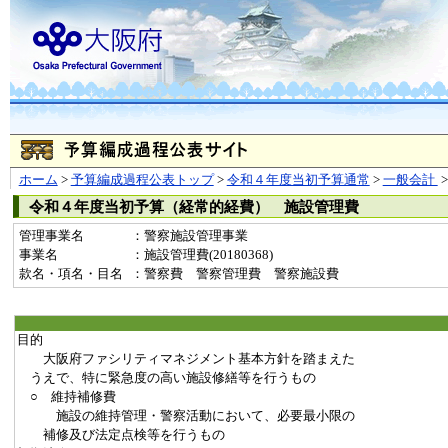
ホーム
>
予算編成過程公表トップ
>
令和４年度当初予算通常
>
一般会計
令和４年度当初予算（経常的経費） 施設管理費
管理事業名
：警察施設管理事業
事業名
：施設管理費(20180368)
款名・項名・目名
：警察費 警察管理費 警察施設費
目的
大阪府ファシリティマネジメント基本方針を踏まえた
うえで、特に緊急度の高い施設修繕等を行うもの
○ 維持補修費
施設の維持管理・警察活動において、必要最小限の
補修及び法定点検等を行うもの