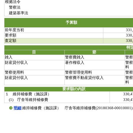
根拠法令
警察法
建築基準法
予算額
前年度当初
331
要求額
330
査定額
330
特
目
節
雑入
警察費雑入
警察
財産貸付収入
著作権収入
警察
料
警察使用料
警察管理使用料
警察
財産貸付収入
警察費不動産貸付収入
警察
料
要求額の内訳
１ 維持補修費（施設課）
330,
(1) 庁舎等維持補修費
330,
明細
維持補修費（施設課） 庁舎等維持補修費(20180368-00010001)