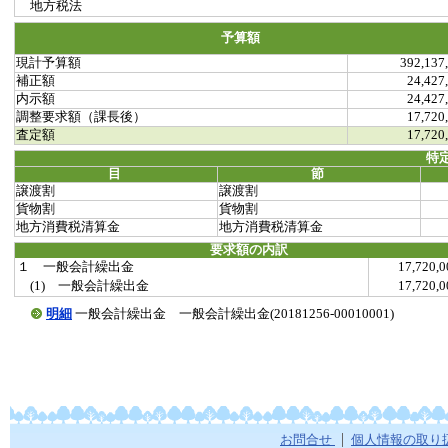
地方税法
予算額
現計予算額
392,137
補正額
24,427
内示額
24,427
調整要求額（課長後）
17,720
査定額
17,720
特
目
節
譲渡割
譲渡割
貨物割
貨物割
地方消費税清算金
地方消費税清算金
要求額の内訳
１ 一般会計繰出金
17,720
(1) 一般会計繰出金
17,720
明細
一般会計繰出金 一般会計繰出金(20181256-00010001)
お問合せ
個人情報の取り