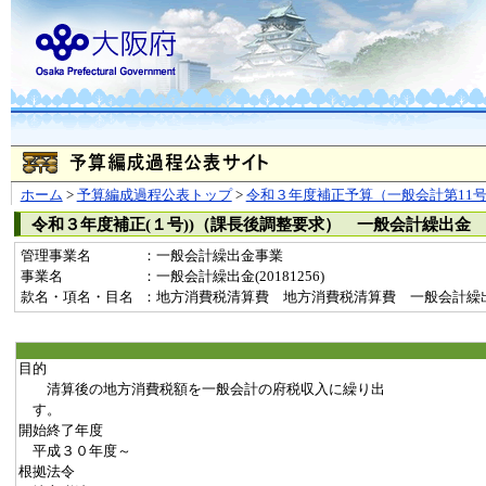
ホーム
>
予算編成過程公表トップ
>
令和３年度補正予算（一般会計第11
令和３年度補正(１号))（課長後調整要求） 一般会計繰出金
管理事業名
：一般会計繰出金事業
事業名
：一般会計繰出金(20181256)
款名・項名・目名
：地方消費税清算費 地方消費税清算費 一般会計繰
目的
清算後の地方消費税額を一般会計の府税収入に繰り出
す。
開始終了年度
平成３０年度～
根拠法令