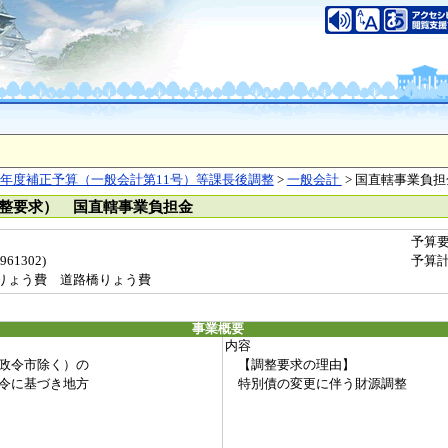
年度補正予算（一般会計第11号）等課長後調整
>
一般会計
> 国直轄事業負担
調整要求） 国直轄事業負担金
予算
1302)
予算
りょう費 道路橋りょう費
事業概要
内容
政令市除く）の
【調整要求の理由】
令に基づき地方
特別債の変更に伴う財源調整