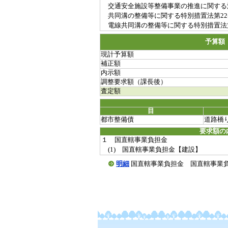
交通安全施設等整備事業の推進に関する法
共同溝の整備等に関する特別措置法第22
電線共同溝の整備等に関する特別措置法第
予算額
現計予算額
補正額
内示額
調整要求額（課長後）
査定額
目
都市整備債
道路橋
要求額の
１ 国直轄事業負担金
(1) 国直轄事業負担金【建設】
明細
国直轄事業負担金 国直轄事業負担金【建