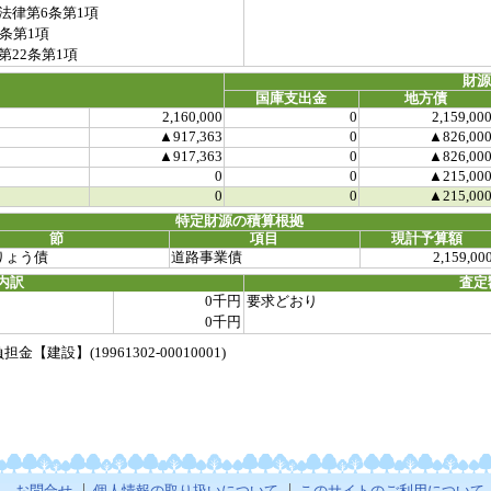
律第6条第1項
条第1項
22条第1項
財
国庫支出金
地方債
2,160,000
0
2,159,00
▲917,363
0
▲826,00
▲917,363
0
▲826,00
0
0
▲215,00
0
0
▲215,00
特定財源の積算根拠
節
項目
現計予算額
りょう債
道路事業債
2,159,00
内訳
査定
0千円
要求どおり
0千円
設】(19961302-00010001)