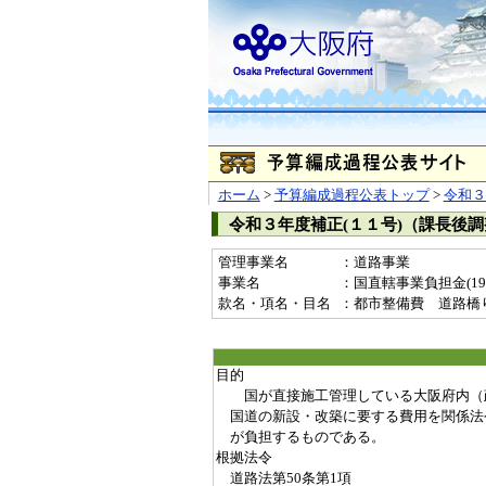
ホーム
>
予算編成過程公表トップ
>
令和３
令和３年度補正(１１号)（課長後
管理事業名
：道路事業
事業名
：国直轄事業負担金(1996
款名・項名・目名
：都市整備費 道路橋
目的
国が直接施工管理している大阪府内（
国道の新設・改築に要する費用を関係法
が負担するものである。
根拠法令
道路法第50条第1項