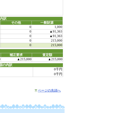
源内訳
その他
一般財源
0
0
1,000
0
0
▲91,363
0
0
▲91,363
0
0
215,000
0
0
215,000
補正要求
査定額
0
▲215,000
▲215,000
額の内訳
0千円
0千円
ページの先頭へ