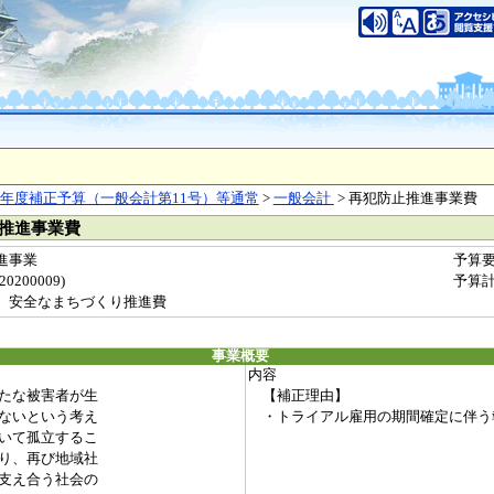
年度補正予算（一般会計第11号）等通常
>
一般会計
> 再犯防止推進事業費
止推進事業費
進事業
予算
200009)
予算
 安全なまちづくり推進費
事業概要
内容
たな被害者が生
【補正理由】
ないという考え
・トライアル雇用の期間確定に伴う
いて孤立するこ
り、再び地域社
支え合う社会の