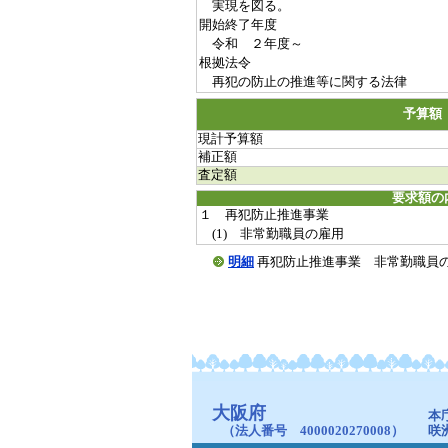
実現を図る。
開始終了年度
令和 ２年度～
根拠法令
再犯の防止の推進等に関する法律
予算額
現計予算額
補正額
査定額
要求額の
１ 再犯防止推進事業
(1) 非常勤職員の雇用
明細
再犯防止推進事業 非常勤職員の雇用(20
大阪府
本
（法人番号 4000020270008）
咲