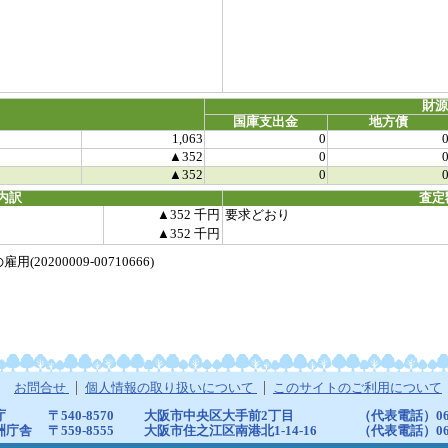
財
国庫支出金
地方債
1,063
0
▲352
0
▲352
0
内訳
査定
▲352 千円
要求どおり
▲352 千円
200009-00710666)
お問合せ
個人情報の取り扱いについて
このサイトのご利用について
庁
〒540-8570
大阪市中央区大手前2丁目
（代表電話）06-6
洲庁舎
〒559-8555
大阪市住之江区南港北1-14-16
（代表電話）06-6