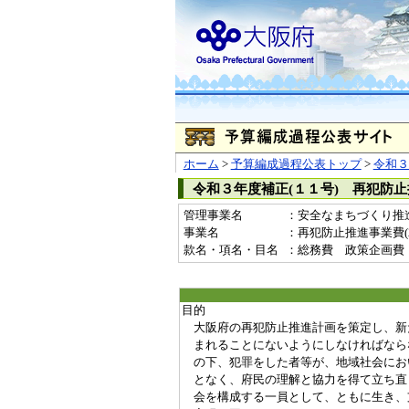
ホーム
>
予算編成過程公表トップ
>
令和３
令和３年度補正(１１号) 再犯防
管理事業名
：安全なまちづくり推
事業名
：再犯防止推進事業費(20
款名・項名・目名
：総務費 政策企画費
目的
大阪府の再犯防止推進計画を策定し、新
まれることにないようにしなければなら
の下、犯罪をした者等が、地域社会にお
となく、府民の理解と協力を得て立ち直
会を構成する一員として、ともに生き、