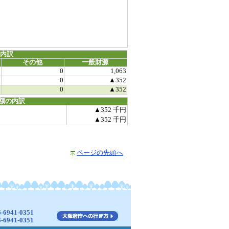
源内訳
その他
一般財源
0
0
1,063
0
0
▲352
0
0
▲352
額の内訳
▲352 千円
▲352 千円
ページの先頭へ
941-0351
941-0351