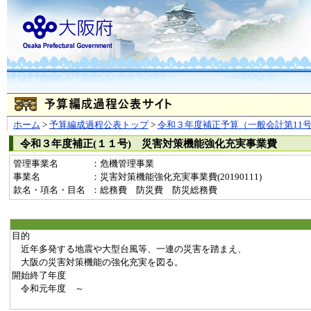
ホーム
>
予算編成過程公表トップ
>
令和３年度補正予算（一般会計第11
令和３年度補正(１１号) 災害対策機能強化充実事業費
管理事業名
：危機管理事業
事業名
：災害対策機能強化充実事業費(20190111)
款名・項名・目名
：総務費 防災費 防災総務費
目的
近年多発する地震や大型台風等、一連の災害を踏まえ、
大阪の災害対策機能の強化充実を図る。
開始終了年度
令和元年度 ～