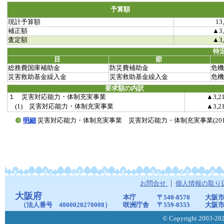
予算額
現計予算額
13
補正額
▲3,
査定額
▲3,
特
目
節
総務費国庫補助金
防災費補助金
危機
災害救助基金繰入金
災害救助基金繰入金
危機
要求額の内訳
１ 災害対応能力・体制充実事業
▲3,2
(1) 災害対応能力・体制充実事業
▲3,2
明細
災害対応能力・体制充実事業 災害対応能力・体制充実事業(20190111
お問合せ
個人情報の取り
大阪府
本庁
〒540-8570
大阪市
（法人番号 4000020270008）
咲洲庁舎
〒559-8555
大阪市
© Copyright 2003-2026