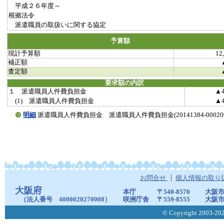
平成２６年度～
根拠法令
派遣職員の取扱いに関する協定
予算額
現計予算額
12
補正額
査定額
要求額の内訳
１ 派遣職員人件費負担金
▲
(1) 派遣職員人件費負担金
▲
明細
派遣職員人件費負担金 派遣職員人件費負担金(20141384-000200
お問合せ
個人情報の取り
大阪府
本庁
〒540-8570
大阪市
（法人番号 4000020270008）
咲洲庁舎
〒559-8555
大阪市
© Copyright 2003-2026