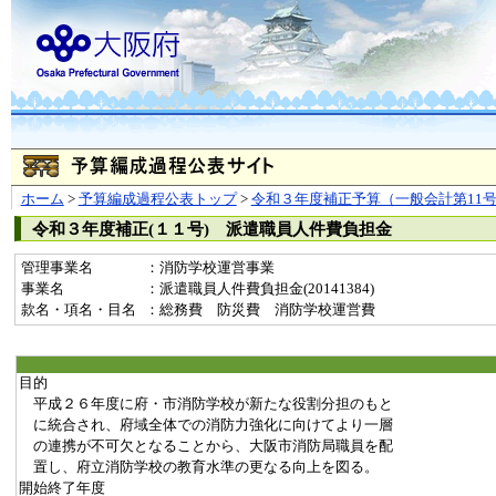
ホーム
>
予算編成過程公表トップ
>
令和３年度補正予算（一般会計第11
令和３年度補正(１１号) 派遣職員人件費負担金
管理事業名
：消防学校運営事業
事業名
：派遣職員人件費負担金(20141384)
款名・項名・目名
：総務費 防災費 消防学校運営費
目的
平成２６年度に府・市消防学校が新たな役割分担のもと
に統合され、府域全体での消防力強化に向けてより一層
の連携が不可欠となることから、大阪市消防局職員を配
置し、府立消防学校の教育水準の更なる向上を図る。
開始終了年度