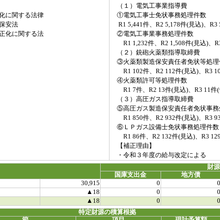
（１）電気工事業指導費
化に関する法律
①電気工事士免状事務処理件数
保安法
R1 5,441件、R2 5,178件(見込)、R3 
正化に関する法
②電気工事業事務処理件数
R1 1,232件、R2 1,508件(見込)、R3
（２）銃砲火薬類指導取締費
③火薬類製造保安責任者免状等処理
R1 102件、R2 112件(見込)、R3 1
④火薬類許可等処理件数
R1 7件、R2 13件(見込)、R3 11件
（３）高圧ガス指導取締費
⑤高圧ガス製造保安責任者免状事務
R1 850件、R2 932件(見込)、R3 9
⑥ＬＰガス設備士免状事務処理件数
R1 86件、R2 132件(見込)、R3 12
【補正理由】
・令和３年度の給与改定による
財
国庫支出金
地方債
30,915
0
▲18
0
▲18
0
特定財源の積算根拠