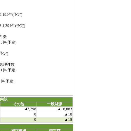
5,195件(予定)
 1,294件(予定)
件数
05件(予定)
(予定)
処理件数
31件(予定)
9件(予定)
源内訳
その他
一般財源
0
47,798
▲16,883
0
0
▲18
0
0
▲18