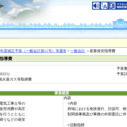
年度補正予算（一般会計第11号）等通常
>
一般会計
> 産業保安指導費
安指導費
予算
221)
予算
砲火薬ガス等取締費
事業概要
内容
電気工事士等の
○内容
販売消費や高圧
府域における免状発行、許認可、検
を行うとともに
彰関係事務及び事務の外部委託に伴
締りなどの保安
○活動指標