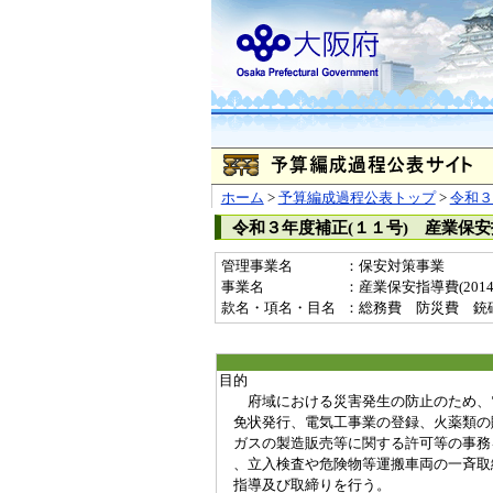
ホーム
>
予算編成過程公表トップ
>
令和３
令和３年度補正(１１号) 産業保
管理事業名
：保安対策事業
事業名
：産業保安指導費(20140
款名・項名・目名
：総務費 防災費 銃
目的
府域における災害発生の防止のため、
免状発行、電気工事業の登録、火薬類の
ガスの製造販売等に関する許可等の事務
、立入検査や危険物等運搬車両の一斉取
指導及び取締りを行う。