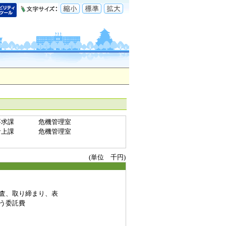
要求課
危機管理室
計上課
危機管理室
(単位 千円)
査、取り締まり、表
う委託費