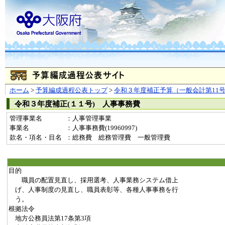
ホーム
>
予算編成過程公表トップ
>
令和３年度補正予算（一般会計第11
令和３年度補正(１１号) 人事事務費
管理事業名
：人事管理事業
事業名
：人事事務費(19960997)
款名・項名・目名
：総務費 総務管理費 一般管理費
目的
職員の配置見直し、採用選考、人事業務システム借上
げ、人事制度の見直し、職員表彰等、各種人事事務を行
う。
根拠法令
地方公務員法第17条第3項