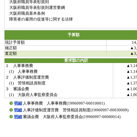
大阪府職員等表彰規則
大阪府職員等表彰規則運営要綱
大阪府職員基本条例
障害者の雇用の促進等に関する法律
予算額
現計予算額
14
補正額
▲3,
査定額
▲3,
要求額の内訳
１ 人事事務費
▲1,1
(1) 人事事務費
▲1,1
２ 人事評価制度運営費
▲1,3
(1) 苦情相談員制度
▲1,3
３ 審議会費
▲1,0
(1) 大阪府人事監察委員会
▲1,0
明細
人事事務費 人事事務費(19960997-00010001)
明細
人事評価制度運営費 苦情相談員制度(19960997-00030009)
明細
審議会費 大阪府人事監察委員会(19960997-00080014)