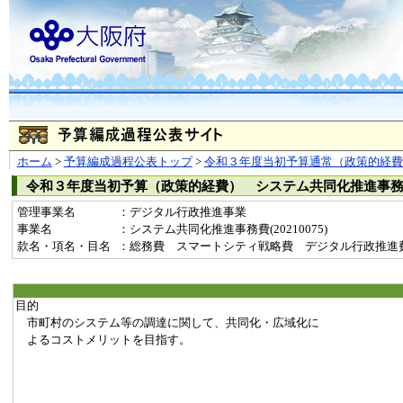
ホーム
>
予算編成過程公表トップ
>
令和３年度当初予算通常（政策的経費
令和３年度当初予算（政策的経費） システム共同化推進事
管理事業名
：デジタル行政推進事業
事業名
：システム共同化推進事務費(20210075)
款名・項名・目名
：総務費 スマートシティ戦略費 デジタル行政推進
目的
市町村のシステム等の調達に関して、共同化・広域化に
よるコストメリットを目指す。