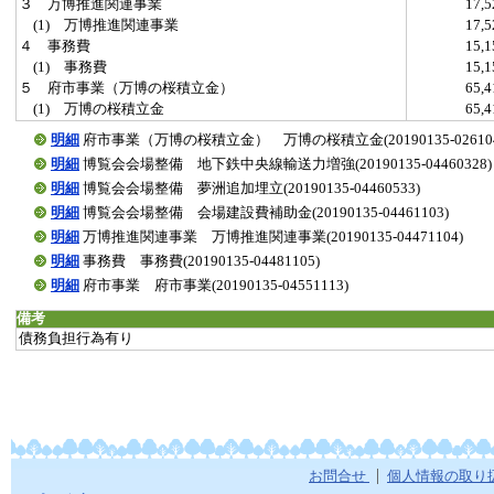
３ 万博推進関連事業
17,
(1) 万博推進関連事業
17,
４ 事務費
15,
(1) 事務費
15,
５ 府市事業（万博の桜積立金）
65,
(1) 万博の桜積立金
65,
明細
府市事業（万博の桜積立金） 万博の桜積立金(20190135-026104
明細
博覧会会場整備 地下鉄中央線輸送力増強(20190135-04460328)
明細
博覧会会場整備 夢洲追加埋立(20190135-04460533)
明細
博覧会会場整備 会場建設費補助金(20190135-04461103)
明細
万博推進関連事業 万博推進関連事業(20190135-04471104)
明細
事務費 事務費(20190135-04481105)
明細
府市事業 府市事業(20190135-04551113)
備考
債務負担行為有り
お問合せ
個人情報の取り