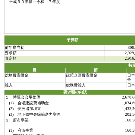
平成３０年度～令和 ７年度
予算額
前年度当初
308
要求額
2,929
査定額
2,916
特
目
節
総務費寄附金
政策企画費寄附金
日本
金
雑入
総務費雑入
日本
要求額の内訳
１ 博覧会会場整備
2,670
(1) 会場建設費補助金
1,034
(2) 夢洲追加埋立
1,433
(3) 地下鉄中央線輸送力増強
202,
２ 府市事業
160,
(1) 府市事業
160,