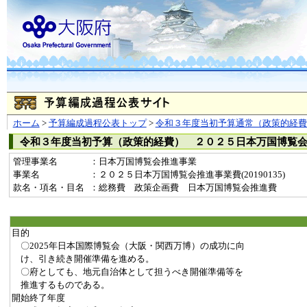
ホーム
>
予算編成過程公表トップ
>
令和３年度当初予算通常（政策的経費
令和３年度当初予算（政策的経費） ２０２５日本万国博覧
管理事業名
：日本万国博覧会推進事業
事業名
：２０２５日本万国博覧会推進事業費(20190135)
款名・項名・目名
：総務費 政策企画費 日本万国博覧会推進費
目的
〇2025年日本国際博覧会（大阪・関西万博）の成功に向
け、引き続き開催準備を進める。
〇府としても、地元自治体として担うべき開催準備等を
推進するものである。
開始終了年度