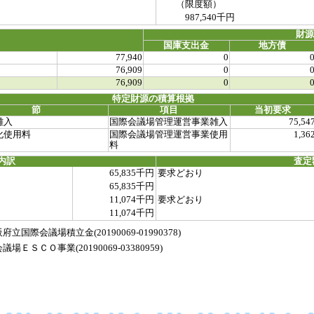
（限度額）
987,540千円
財
国庫支出金
地方債
77,940
0
76,909
0
76,909
0
特定財源の積算根拠
節
項目
当初要求
雑入
国際会議場管理運営事業雑入
75,54
化使用料
国際会議場管理運営事業使用
1,36
料
内訳
査定
65,835千円
要求どおり
65,835千円
11,074千円
要求どおり
11,074千円
際会議場積立金(20190069-01990378)
ＣＯ事業(20190069-03380959)