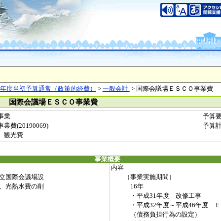
年度当初予算通常（政策的経費）
>
一般会計
> 国際会議場ＥＳＣＯ事業費
） 国際会議場ＥＳＣＯ事業費
事業
予算
(20190069)
予算
 観光費
事業概要
内容
立国際会議場設
（事業実施期間）
、光熱水費の削
16年
・平成31年度 改修工事
・平成32年度～平成46年度 Ｅ
（債務負担行為の設定）