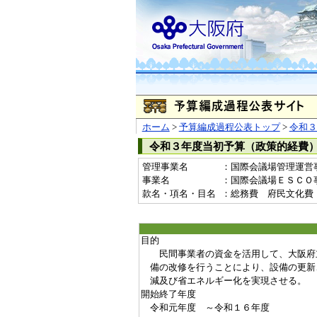
ホーム
>
予算編成過程公表トップ
>
令和３
令和３年度当初予算（政策的経費
管理事業名
：国際会議場管理運営
事業名
：国際会議場ＥＳＣＯ事業費
款名・項名・目名
：総務費 府民文化費
目的
民間事業者の資金を活用して、大阪府
備の改修を行うことにより、設備の更新
減及び省エネルギー化を実現させる。
開始終了年度
令和元年度 ～令和１６年度