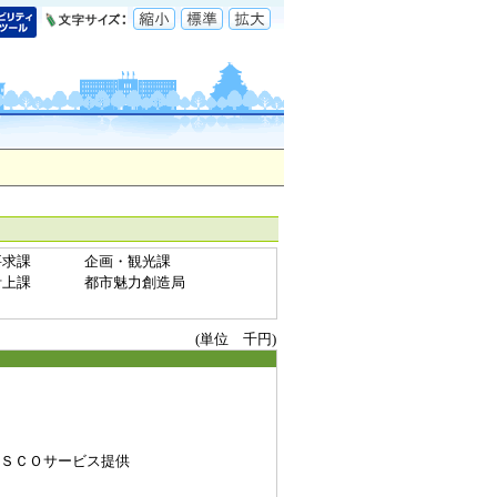
要求課
企画・観光課
計上課
都市魅力創造局
(単位 千円)
ＳＣＯサービス提供