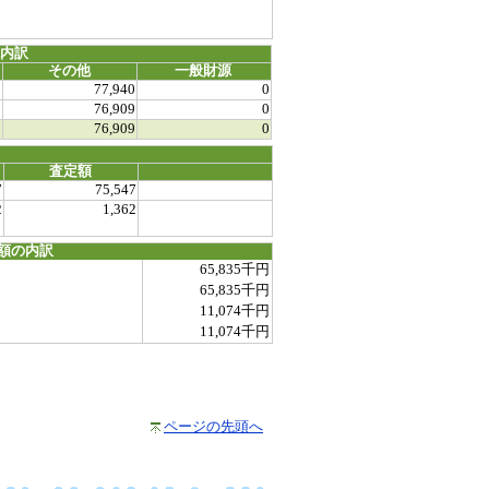
源内訳
その他
一般財源
0
77,940
0
0
76,909
0
0
76,909
0
査定額
7
75,547
2
1,362
額の内訳
65,835千円
65,835千円
11,074千円
11,074千円
ページの先頭へ