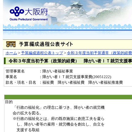
ホーム
>
予算編成過程公表トップ
>
令和３年度当初予算通常（政策的経費
令和３年度当初予算（政策的経費） 障がい者ＩＴ就労支援
管理事業名
：障がい者福祉事業
事業名
：障がい者ＩＴ就労支援事業費(20051222)
款名・項名・目名
：福祉費 障がい者福祉費 障がい者福祉推進費
目的
「行政の福祉化」の理念に基づき、障がい者の就労機
会の拡大を図る。
※行政の福祉化とは、府の既存施策に創意工夫を凝ら
し、障がい者等の雇用・就労機会を創出し、自立を
支援する取組