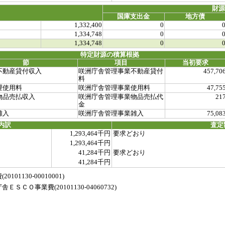
財
国庫支出金
地方債
1,332,400
0
1,334,748
0
1,334,748
0
特定財源の積算根拠
節
項目
当初要求
不動産貸付収入
咲洲庁舎管理事業不動産貸付
457,70
料
理使用料
咲洲庁舎管理事業使用料
47,75
物品売払収入
咲洲庁舎管理事業物品売払代
21
金
雑入
咲洲庁舎管理事業雑入
75,08
内訳
査定
1,293,464千円
要求どおり
1,293,464千円
41,284千円
要求どおり
41,284千円
1130-00010001)
Ｏ事業費(20101130-04060732)