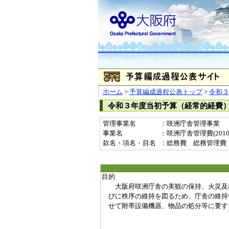
ホーム
>
予算編成過程公表トップ
>
令和３
令和３年度当初予算（経常的経費
管理事業名
：咲洲庁舎管理事業
事業名
：咲洲庁舎管理費(20101
款名・項名・目名
：総務費 総務管理費
目的
大阪府咲洲庁舎の美観の保持、火災及
びに秩序の維持を図るため、庁舎の維持
せて附帯設備機器、物品の処分等に要す