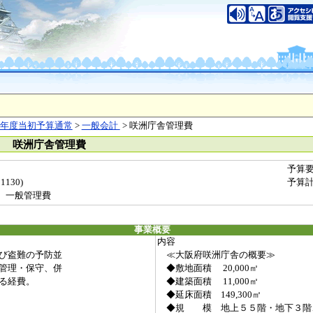
年度当初予算通常
>
一般会計
> 咲洲庁舎管理費
） 咲洲庁舎管理費
予算
130)
予算
 一般管理費
事業概要
内容
び盗難の予防並
≪大阪府咲洲庁舎の概要≫
管理・保守、併
◆敷地面積 20,000㎡
る経費。
◆建築面積 11,000㎡
◆延床面積 149,300㎡
◆規 模 地上５５階・地下３階