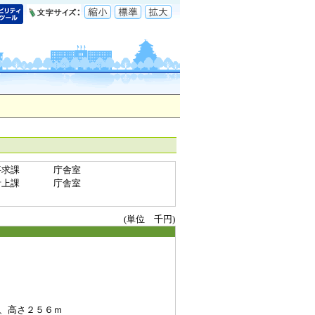
要求課
庁舎室
計上課
庁舎室
(単位 千円)
、高さ２５６ｍ