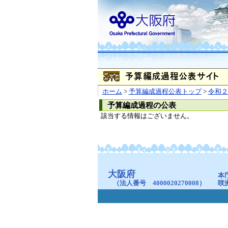
ホーム
>
予算編成過程公表トップ
>
令和２
予算編成過程の公表
該当する情報はございません。
大阪府
本
（法人番号 4000020270008）
咲