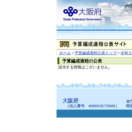
ホーム
>
予算編成過程公表トップ
>
令和２
予算編成過程の公表
該当する情報はございません。
大阪府
本
（法人番号 4000020270008）
咲