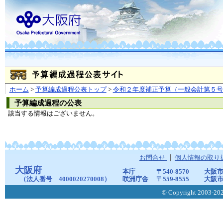
ホーム
>
予算編成過程公表トップ
>
令和２年度補正予算（一般会計第５号
予算編成過程の公表
該当する情報はございません。
お問合せ
個人情報の取り
大阪府
本庁
〒540-8570
大阪市
（法人番号 4000020270008）
咲洲庁舎
〒559-8555
大阪市
© Copyright 2003-2026