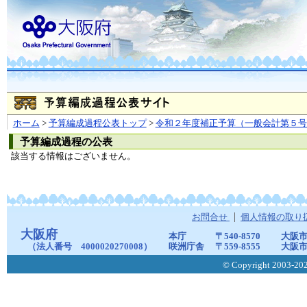
ホーム
>
予算編成過程公表トップ
>
令和２年度補正予算（一般会計第５号
予算編成過程の公表
該当する情報はございません。
お問合せ
個人情報の取り
大阪府
本庁
〒540-8570
大阪市
（法人番号 4000020270008）
咲洲庁舎
〒559-8555
大阪市
© Copyright 2003-2026