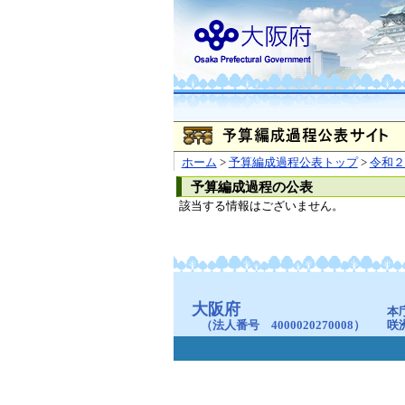
ホーム
>
予算編成過程公表トップ
>
令和２
予算編成過程の公表
該当する情報はございません。
大阪府
本
（法人番号 4000020270008）
咲