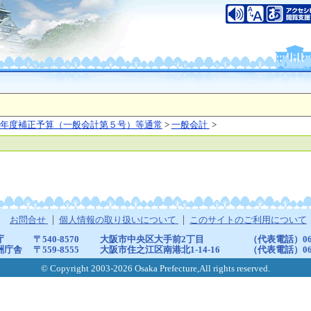
年度補正予算（一般会計第５号）等通常
>
一般会計
>
お問合せ
個人情報の取り扱いについて
このサイトのご利用について
庁
〒540-8570
大阪市中央区大手前2丁目
（代表電話）06-6
洲庁舎
〒559-8555
大阪市住之江区南港北1-14-16
（代表電話）06-6
© Copyright 2003-2026 Osaka Prefecture,All rights reserved.