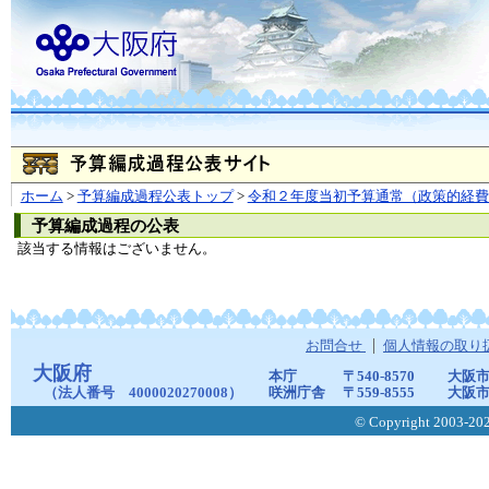
ホーム
>
予算編成過程公表トップ
>
令和２年度当初予算通常（政策的経費
予算編成過程の公表
該当する情報はございません。
お問合せ
個人情報の取り
大阪府
本庁
〒540-8570
大阪市
（法人番号 4000020270008）
咲洲庁舎
〒559-8555
大阪市
© Copyright 2003-2026