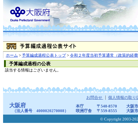
ホーム
>
予算編成過程公表トップ
>
令和２年度当初予算通常（政策的経費
予算編成過程の公表
該当する情報はございません。
お問合せ
個人情報の取り
大阪府
本庁
〒540-8570
大阪市
（法人番号 4000020270008）
咲洲庁舎
〒559-8555
大阪市
© Copyright 2003-2026