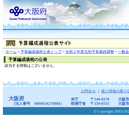
ホーム
>
予算編成過程公表トップ
>
令和２年度当初予算最終調整
>
一般
予算編成過程の公表
該当する情報はございません。
お問合せ
個人情報の取り
大阪府
本庁
〒540-8570
大阪市
（法人番号 4000020270008）
咲洲庁舎
〒559-8555
大阪市
© Copyright 2003-2026