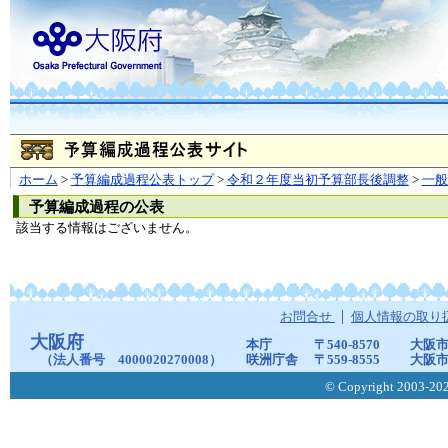
ホーム
>
予算編成過程公表トップ
>
令和２年度当初予算部長後調整
>
一
予算編成過程の公表
該当する情報はございません。
お問合せ
個人情報の取り
大阪府
本庁
〒540-8570
大阪市
（法人番号 4000020270008）
咲洲庁舎
〒559-8555
大阪市
© Copyright 2003-2026