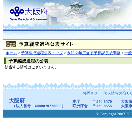
ホーム
>
予算編成過程公表トップ
>
令和２年度当初予算課長後調整
>
一
予算編成過程の公表
該当する情報はございません。
お問合せ
個人情報の取り
大阪府
本庁
〒540-8570
大阪市
（法人番号 4000020270008）
咲洲庁舎
〒559-8555
大阪市
© Copyright 2003-2026