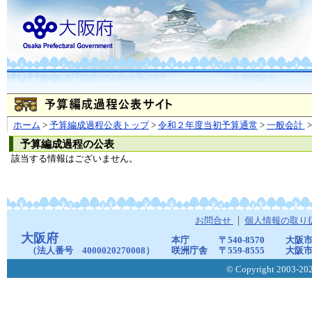
ホーム
>
予算編成過程公表トップ
>
令和２年度当初予算通常
>
一般会計
>
予算編成過程の公表
該当する情報はございません。
お問合せ
個人情報の取り
大阪府
本庁
〒540-8570
大阪市
（法人番号 4000020270008）
咲洲庁舎
〒559-8555
大阪市
© Copyright 2003-2026