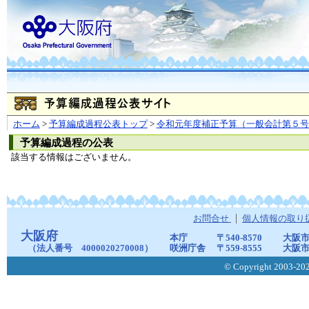
ホーム
>
予算編成過程公表トップ
>
令和元年度補正予算（一般会計第５号
予算編成過程の公表
該当する情報はございません。
お問合せ
個人情報の取り
大阪府
本庁
〒540-8570
大阪市
（法人番号 4000020270008）
咲洲庁舎
〒559-8555
大阪市
© Copyright 2003-2026