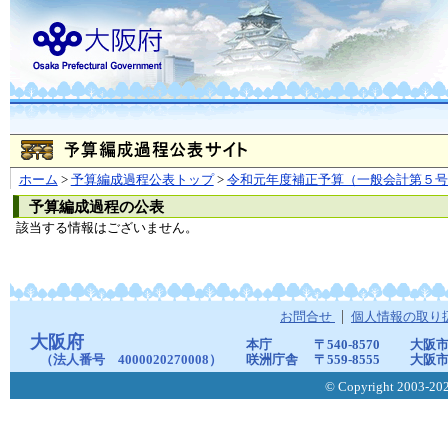
ホーム
>
予算編成過程公表トップ
>
令和元年度補正予算（一般会計第５号
予算編成過程の公表
該当する情報はございません。
お問合せ
個人情報の取り
大阪府
本庁
〒540-8570
大阪市
（法人番号 4000020270008）
咲洲庁舎
〒559-8555
大阪市
© Copyright 2003-2026