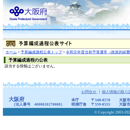
ホーム
>
予算編成過程公表トップ
>
令和元年度当初予算通常（政策的経費
予算編成過程の公表
該当する情報はございません。
お問合せ
個人情報の取り
大阪府
本庁
〒540-8570
大阪市
（法人番号 4000020270008）
咲洲庁舎
〒559-8555
大阪市
© Copyright 2003-2026