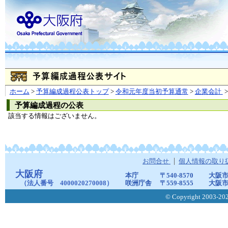
ホーム
>
予算編成過程公表トップ
>
令和元年度当初予算通常
>
企業会計
>
予算編成過程の公表
該当する情報はございません。
お問合せ
個人情報の取り
大阪府
本庁
〒540-8570
大阪市
（法人番号 4000020270008）
咲洲庁舎
〒559-8555
大阪市
© Copyright 2003-2026