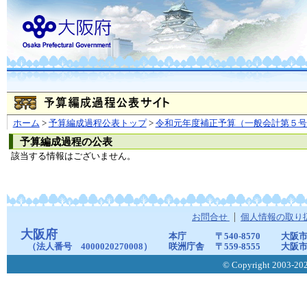
ホーム
>
予算編成過程公表トップ
>
令和元年度補正予算（一般会計第５号
予算編成過程の公表
該当する情報はございません。
お問合せ
個人情報の取り
大阪府
本庁
〒540-8570
大阪市
（法人番号 4000020270008）
咲洲庁舎
〒559-8555
大阪市
© Copyright 2003-2026