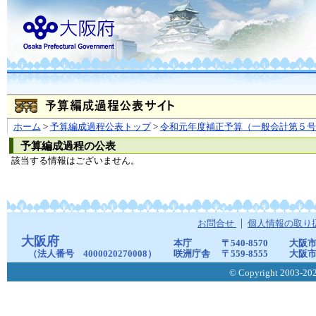
ホーム
>
予算編成過程公表トップ
>
令和元年度補正予算（一般会計第５号
予算編成過程の公表
該当する情報はございません。
お問合せ
個人情報の取り
大阪府
本庁
〒540-8570
大阪市
（法人番号 4000020270008）
咲洲庁舎
〒559-8555
大阪市
© Copyright 2003-2026