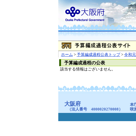
ホーム
>
予算編成過程公表トップ
>
令和元
予算編成過程の公表
該当する情報はございません。
大阪府
本
（法人番号 4000020270008）
咲