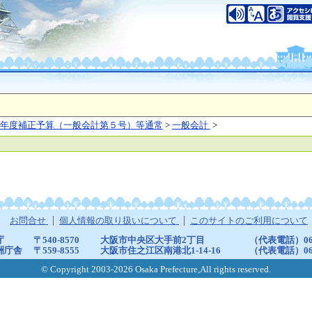
年度補正予算（一般会計第５号）等通常
>
一般会計
>
お問合せ
個人情報の取り扱いについて
このサイトのご利用について
庁
〒540-8570
大阪市中央区大手前2丁目
（代表電話）06-6
洲庁舎
〒559-8555
大阪市住之江区南港北1-14-16
（代表電話）06-6
© Copyright 2003-2026 Osaka Prefecture,All rights reserved.