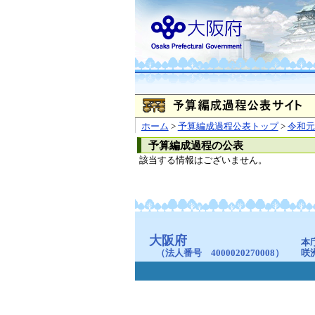
ホーム
>
予算編成過程公表トップ
>
令和元
予算編成過程の公表
該当する情報はございません。
大阪府
本
（法人番号 4000020270008）
咲