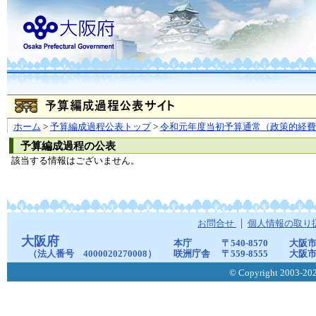
ホーム
>
予算編成過程公表トップ
>
令和元年度当初予算通常（政策的経費
予算編成過程の公表
該当する情報はございません。
お問合せ
個人情報の取り
大阪府
本庁
〒540-8570
大阪市
（法人番号 4000020270008）
咲洲庁舎
〒559-8555
大阪市
© Copyright 2003-2026