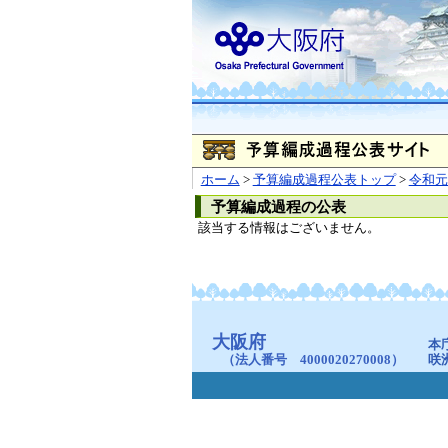
ホーム
>
予算編成過程公表トップ
>
令和元
予算編成過程の公表
該当する情報はございません。
大阪府
本
（法人番号 4000020270008）
咲