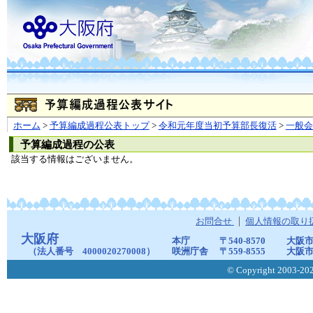
ホーム
>
予算編成過程公表トップ
>
令和元年度当初予算部長復活
>
一般
予算編成過程の公表
該当する情報はございません。
お問合せ
個人情報の取り
大阪府
本庁
〒540-8570
大阪市
（法人番号 4000020270008）
咲洲庁舎
〒559-8555
大阪市
© Copyright 2003-2026