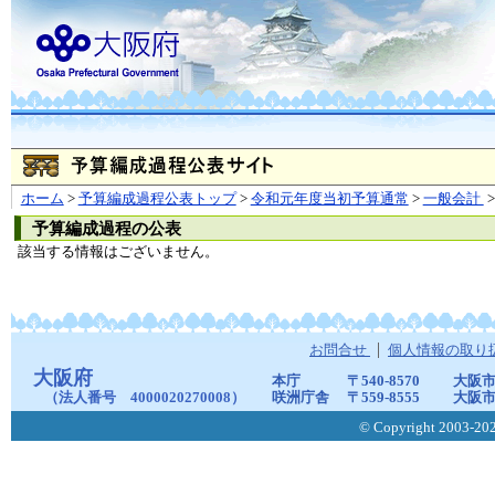
ホーム
>
予算編成過程公表トップ
>
令和元年度当初予算通常
>
一般会計
>
予算編成過程の公表
該当する情報はございません。
お問合せ
個人情報の取り
大阪府
本庁
〒540-8570
大阪市
（法人番号 4000020270008）
咲洲庁舎
〒559-8555
大阪市
© Copyright 2003-2026