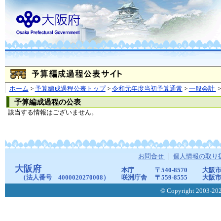
ホーム
>
予算編成過程公表トップ
>
令和元年度当初予算通常
>
一般会計
>
予算編成過程の公表
該当する情報はございません。
お問合せ
個人情報の取り
大阪府
本庁
〒540-8570
大阪市
（法人番号 4000020270008）
咲洲庁舎
〒559-8555
大阪市
© Copyright 2003-2026