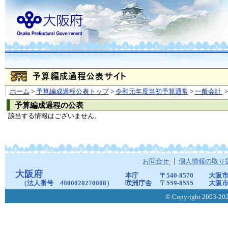
ホーム
>
予算編成過程公表トップ
>
令和元年度当初予算通常
>
一般会計
>
予算編成過程の公表
該当する情報はございません。
お問合せ
個人情報の取り
大阪府
本庁
〒540-8570
大阪市
（法人番号 4000020270008）
咲洲庁舎
〒559-8555
大阪市
© Copyright 2003-2026