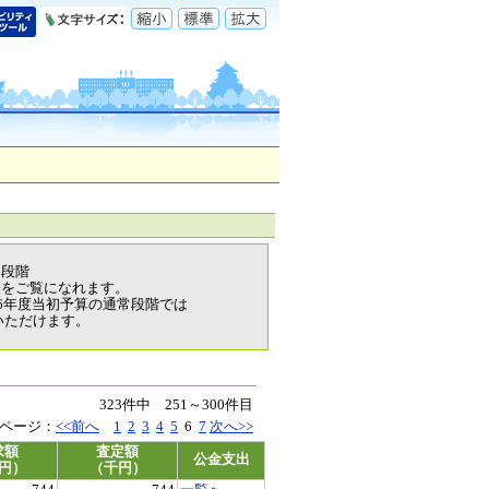
各段階
表をご覧になれます。
6年度当初予算の通常段階では
いただけます。
323件中 251～300件目
ページ：
<<前へ
1
2
3
4
5
6
7
次へ>>
求額
査定額
公金支出
円）
（千円）