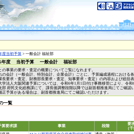
年度当初予算
> 一般会計 福祉部
6年度 当初予算 一般会計 福祉部
との事業の要求・査定の概要についてご覧になれます。
れの会計（一般会計、特別会計、企業会計）ごとに、予算編成過程における
課長要求・査定、財務部長要求・査定、知事要求・査定）の内容および総括
大学法人大阪関連予算については、令和6年1月1日付け事務移管により、令和
化部 府民文化総務課にて、課長後調整段階以降では副首都推進局にてご確認
補正予算がある場合は、副首都推進局にてご確認いただけます。
の一覧
要
予算要求課
事業
段階
（千