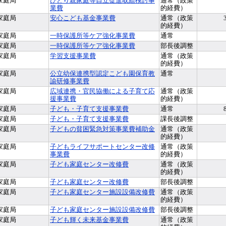
家庭局
ひとり親家庭等自立促進取組検討事
通常（政策
業費
的経費）
家庭局
安心こども基金事業費
通常（政策
的経費）
家庭局
一時保護所等ケア強化事業費
通常
家庭局
一時保護所等ケア強化事業費
部長後調整
家庭局
学習支援事業費
通常（政策
的経費）
家庭局
公立幼保連携型認定こども園保育教
通常
諭研修事業費
家庭局
広域連携・官民協働による子育て応
通常（政策
援事業費
的経費）
家庭局
子ども・子育て支援事業費
通常
家庭局
子ども・子育て支援事業費
課長後調整
家庭局
子どもの貧困緊急対策事業費補助金
通常（政策
的経費）
家庭局
子どもライフサポートセンター改修
通常（政策
事業費
的経費）
家庭局
子ども家庭センター改修費
通常（政策
的経費）
家庭局
子ども家庭センター改修費
部長後調整
家庭局
子ども家庭センター施設設備改修費
通常（政策
的経費）
家庭局
子ども家庭センター施設設備改修費
部長後調整
家庭局
子ども輝く未来基金事業費
通常（政策