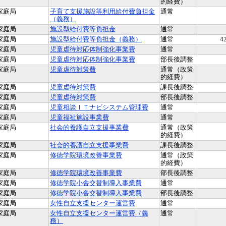
的経費）
家庭局
子育て支援施設等利用給付費負担金
通常
（義務）
家庭局
施設型給付費等負担金
通常
家庭局
施設型給付費等負担金（義務）
通常
4
家庭局
児童虐待対応体制強化事業費
通常
家庭局
児童虐待対応体制強化事業費
部長後調整
家庭局
児童虐待対策費
通常（政策
的経費）
家庭局
児童虐待対策費
課長後調整
家庭局
児童虐待対策費
部長後調整
家庭局
児童相談ＩＴナビシステム管理費
通常
家庭局
児童福祉施設事業費
通常
家庭局
社会的養護自立支援事業費
通常（政策
的経費）
家庭局
社会的養護自立支援事業費
課長後調整
家庭局
修徳学院環境改善事業費
通常（政策
的経費）
家庭局
修徳学院環境改善事業費
部長後調整
家庭局
修徳学院小舎交替制導入事業費
通常
家庭局
修徳学院小舎交替制導入事業費
部長後調整
家庭局
女性自立支援センター運営費
通常
家庭局
女性自立支援センター運営費（義
通常
務）