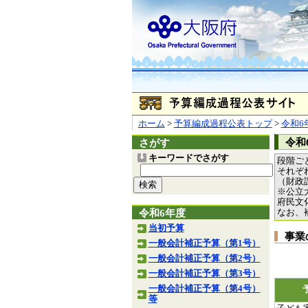
ホーム
>
予算編成過程公表トップ
>
令和6
令和
さがす
キーワードでさがす
段階ご
それぞ
（財政
※公立
府民文
令和6年度
なお、
当初予算
事業
一般会計補正予算（第1号）
一般会計補正予算（第2号）
一般会計補正予算（第3号）
一般会計補正予算（第4号）
等