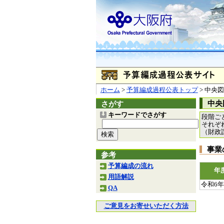
ホーム
>
予算編成過程公表トップ
> 中央
中央図
さがす
キーワードでさがす
段階ご
それぞ
（財政
事業
参考
予算編成の流れ
年
用語解説
令和6
QA
ご意見をお寄せいただく方法