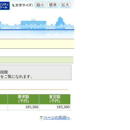
各段階
表をご覧になれます。
要求額
査定額
（千円）
（千円）
185,360
185,360
ページの先頭へ