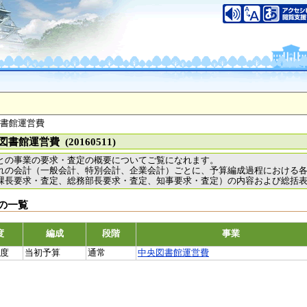
図書館運営費
書館運営費 (20160511)
との事業の要求・査定の概要についてご覧になれます。
れの会計（一般会計、特別会計、企業会計）ごとに、予算編成過程における
課長要求・査定、総務部長要求・査定、知事要求・査定）の内容および総括
の一覧
度
編成
段階
事業
年度
当初予算
通常
中央図書館運営費